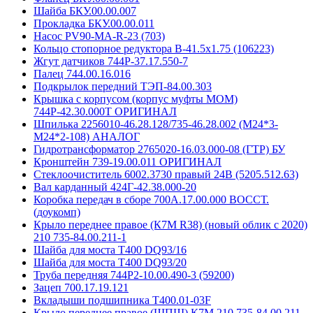
Шайба БКУ.00.00.007
Прокладка БКУ.00.00.011
Насос PV90-MA-R-23 (703)
Кольцо стопорное редуктора В-41.5x1.75 (106223)
Жгут датчиков 744Р-37.17.550-7
Палец 744.00.16.016
Подкрылок передний ТЭП-84.00.303
Крышка с корпусом (корпус муфты МОМ)
744Р-42.30.000Т ОРИГИНАЛ
Шпилька 2256010-46.28.128/735-46.28.002 (М24*3-
М24*2-108) АНАЛОГ
Гидротрансформатор 2765020-16.03.000-08 (ГТР) БУ
Кронштейн 739-19.00.011 ОРИГИНАЛ
Стеклоочиститель 6002.3730 правый 24В (5205.512.63)
Вал карданный 424Г-42.38.000-20
Коробка передач в сборе 700А.17.00.000 ВОССТ.
(доукомп)
Крыло переднее правое (К7М R38) (новый облик с 2020)
210 735-84.00.211-1
Шайба для моста Т400 DQ93/16
Шайба для моста Т400 DQ93/20
Труба передняя 744P2-10.00.490-3 (59200)
Зацеп 700.17.19.121
Вкладыши подшипника T400.01-03F
Крыло переднее правое (ШПШ) К7М 210 735-84.00.211-