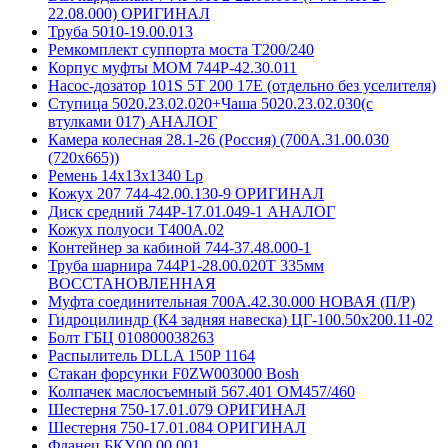
22.08.000) ОРИГИНАЛ
Труба 5010-19.00.013
Ремкомплект суппорта моста Т200/240
Корпус муфты МОМ 744Р-42.30.011
Насос-дозатор 101S 5T 200 17Е (отдельно без уселителя)
Ступица 5020.23.02.020+Чаша 5020.23.02.030(с
втулками 017) АНАЛОГ
Камера колесная 28.1-26 (Россия) (700А.31.00.030
(720х665))
Ремень 14х13х1340 Lp
Кожух 207 744-42.00.130-9 ОРИГИНАЛ
Диск средний 744Р-17.01.049-1 АНАЛОГ
Кожух полуоси Т400А.02
Контейнер за кабиной 744-37.48.000-1
Труба шарнира 744Р1-28.00.020Т 335мм
ВОССТАНОВЛЕННАЯ
Муфта соединительная 700А.42.30.000 НОВАЯ (П/Р)
Гидроцилиндр (К4 задняя навеска) ЦГ-100.50х200.11-02
Болт ГБЦ 010800038263
Распылитель DLLA 150P 1164
Стакан форсунки F0ZW003000 Bosh
Колпачек маслосъемный 567.401 ОМ457/460
Шестерня 750-17.01.079 ОРИГИНАЛ
Шестерня 750-17.01.084 ОРИГИНАЛ
Фланец БКУ.00.00.001