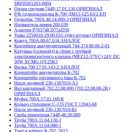
SRF05H1203-0004
Опора средняя 744Р-17.01.130 ОРИГИНАЛ
Р/К гидроцилиндра К-700 ДМ15-125.63/2-ЕП
Гидробак 700А.46.14.000-3 ОРИГИНАЛ
Натяжитель ремня 200.039
Адаптер P783748 D75хD50
Ушко 2256010-29.00.031-1(без втулок) ОРИГИНАЛ
Кожух 700А.00.67.034 АНАЛОГ
Контейнер аккумуляторный 744-374 80.00-2-01
Катушка (соленойд) в сборе с трубкой
электромагнитного клапана (MFZ12-37YC) 24V DC
30W XCMG QY25K5
Вилка 700.17.01.143-2 АНАЛОГ
Кронштейн аккумулятора К-702
Кронштейн топливного бака К-702
Насос водяной 236-1307010-А3
Вал карданный 702.22.08.000 (702.22.08.00-2K)
ОРИГИНАЛ
Муфта 700А.17.01.169 К
Кольцо стопорное С-135 ГОСТ 13943-68
Насос водяной 236-1307010-Б1
Скоба прицепная 744Р-46.30.000
Труба 700А.11.04.130-1
Труба 700А.11.04.080-1
Трап в кабину К-702, 5015