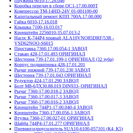
Пружина 6010-17.26.046
Коробка передач в сборе ОС1-17.00.000Т
Компрессор TM-14HD-24V 01-001100-00
Капитальный ремонт КПП 700А.17.00.000
Гайка 6010-17.16.018
Крышка 7100-16.03.017
Кронштейн 2256010-35.07.013-2
Насос К-744Р4 правый ALA10VNO85DRF/53R -
VSD62NOO-S6015
Проставка 7360.17.00.054-1 ЗАВОД
Стакан 428-17.01.493 ОРИГИНАЛ
Шестерня 739-17.01.199-1 ОРИГИНАЛ (32 зуба)
Корпус подшипника 428-17.01.201
Рычаг нижний 739-17.01.230 ЗАВОД
Шестерня 739-17.01.043 ОРИГИНАЛ
Редуктор 424-17.01.290 ЗАВОД
Болт М8-6ДХ30.88.019 DIN933- ОРИГИНАЛ
Рычаг 7360-17.00.018-2 ЗАВОД
Рычаг 7360-17.00.017-3 ЗАВОД
Рычаг 7360-17.00.016-2 ЗАВОД
Кронштейн 744Р1-17.00.040-4 ЗАВОД
Кронштейн 7360-17.00.056-1 ЗАВОД
Втулка 7360-17.00.027-01 ОРИГИНАЛ
Шайба 744Р4-17.01.277 ОРИГИНАЛ
Пневмогидроусилитель SUA10-6100-057101 (К4, К5)