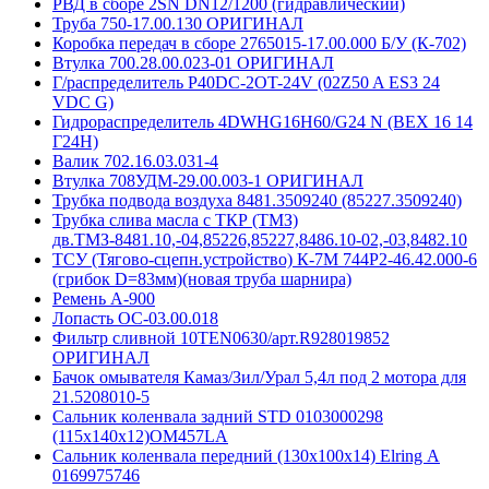
РВД в сборе 2SN DN12/1200 (гидравлический)
Труба 750-17.00.130 ОРИГИНАЛ
Коробка передач в сборе 2765015-17.00.000 Б/У (К-702)
Втулка 700.28.00.023-01 ОРИГИНАЛ
Г/распределитель P40DC-2OT-24V (02Z50 A ES3 24
VDC G)
Гидрораспределитель 4DWHG16H60/G24 N (ВЕХ 16 14
Г24H)
Валик 702.16.03.031-4
Втулка 708УДМ-29.00.003-1 ОРИГИНАЛ
Трубка подвода воздуха 8481.3509240 (85227.3509240)
Трубка слива масла с ТКР (ТМЗ)
дв.ТМЗ-8481.10,-04,85226,85227,8486.10-02,-03,8482.10
ТСУ (Тягово-сцепн.устройство) К-7М 744Р2-46.42.000-6
(грибок D=83мм)(новая труба шарнира)
Ремень A-900
Лопасть ОС-03.00.018
Фильтр сливной 10ТЕN0630/арт.R928019852
ОРИГИНАЛ
Бачок омывателя Камаз/Зил/Урал 5,4л под 2 мотора для
21.5208010-5
Сальник коленвала задний STD 0103000298
(115х140х12)OM457LA
Сальник коленвала передний (130х100х14) Elring А
0169975746