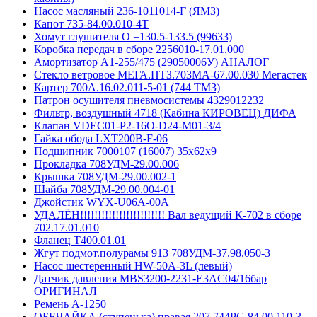
Насос масляный 236-1011014-Г (ЯМЗ)
Капот 735-84.00.010-4Т
Хомут глушителя O =130.5-133.5 (99633)
Коробка передач в сборе 2256010-17.01.000
Амортизатор А1-255/475 (29050006У) АНАЛОГ
Стекло ветровое МЕГА.ПТЗ.703МА-67.00.030 Мегастек
Картер 700А.16.02.011-5-01 (744 ТМЗ)
Патрон осушителя пневмосистемы 4329012232
Фильтр, воздушный 4718 (Кабина КИРОВЕЦ) ДИФА
Клапан VDEC01-P2-16O-D24-M01-3/4
Гайка обода LXT200B-F-06
Подшипник 7000107 (16007) 35x62x9
Прокладка 708УДМ-29.00.006
Крышка 708УДМ-29.00.002-1
Шайба 708УДМ-29.00.004-01
Джойстик WYX-U06A-00A
УДАЛЁН!!!!!!!!!!!!!!!!!!!!!!!! Вал ведущий К-702 в сборе
702.17.01.010
Фланец Т400.01.01
Жгут подмот.полурамы 913 708УДМ-37.98.050-3
Насос шестеренный HW-50A-3L (левый)
Датчик давления MBS3200-2231-E3AC04/16бар
ОРИГИНАЛ
Ремень A-1250
ОБЕЧАЙКА (ступенька) правая 207 744РС-84.00.110-3