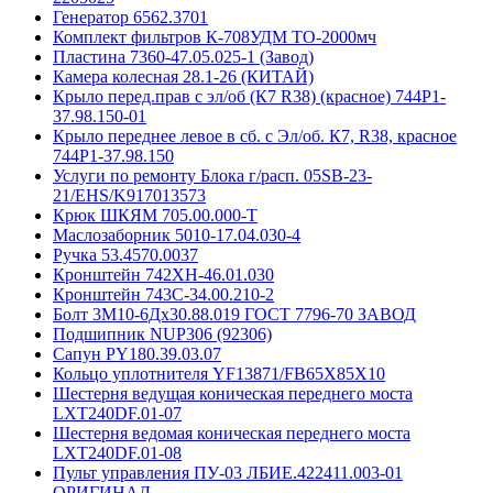
Генератор 6562.3701
Комплект фильтров К-708УДМ ТО-2000мч
Пластина 7360-47.05.025-1 (Завод)
Камера колесная 28.1-26 (КИТАЙ)
Крыло перед.прав с эл/об (К7 R38) (красное) 744Р1-
37.98.150-01
Крыло переднее левое в сб. с Эл/об. К7, R38, красное
744Р1-37.98.150
Услуги по ремонту Блока г/расп. 05SB-23-
21/EHS/K917013573
Крюк ШКЯМ 705.00.000-Т
Маслозаборник 5010-17.04.030-4
Ручка 53.4570.0037
Кронштейн 742ХН-46.01.030
Кронштейн 743С-34.00.210-2
Болт 3М10-6Дх30.88.019 ГОСТ 7796-70 ЗАВОД
Подшипник NUP306 (92306)
Сапун PY180.39.03.07
Кольцо уплотнителя YF13871/FB65X85X10
Шестерня ведущая коническая переднего моста
LXT240DF.01-07
Шестерня ведомая коническая переднего моста
LXT240DF.01-08
Пульт управления ПУ-03 ЛБИЕ.422411.003-01
ОРИГИНАЛ