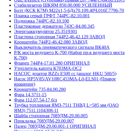
Стабилизатор ШКЯМ 850.00.000 УСИЛЕННЫЙ
Болт (КСК К7М) М22х1,5-6Дх70.109.40Ч.016Г.7796-70
Планка серый ГРФТ 744РС-82.10.001
Подножка 744РС-82.10.100
Пластиковые держатели 743С-84.00.345
Энергоаккумулятор 25.3519301
Пластина стопорная 744Р2-46.42.129 ЗАВОД
Кронштейн 744Р2-46.42.080 ЗАВОД
Выключатель пневматического сигнала ВК40А
Р/К моста ведущего К-700 (Набор пр-к ведущего моста
К-700)
Фланец 744Р4-17.01.280 ОРИГИНАЛ
Утеплитель капота К703МА-ОС2
НАСОС дозатор BZZs Е500 cc (аналог HKU 500/5)
Насос HP5V85/AV10RC453MA-L0-ELS01 (Правое
вращение)
Кронштейн 735-84.00.280
Фара 14.3711-15
Фара 112.07.54-17 б/л
Трубка топливная ЯМЗ-7511 ТНВД L=585 мм (ОАО
ЯМЗ) 7511.1104308-11
Шайба стопорная 708УДМ-29.00.005
Прокладка 708УДМ-29.00.007
Палец 708УДМ-29.00.001-1 ОРИГИНАЛ