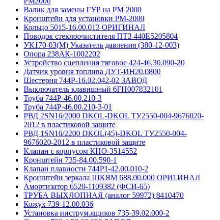
РМ2000
Валик для замены ГУР на РМ 2000
Кронштейн для установки РМ-2000
Кольцо 5015-16.00.013 ОРИГИНАЛ
Поводок стеклоочистителя ПТЗ 440Е5205804
УК170-03(М) Указатель давления (380-12-003)
Опора 238АК-1002202
Устройство сцепления тяговое 424-46.30.090-20
Датчик уровня топлива ДУТ-ИН20.0800
Шестерня 744Р-16.02.042-02 ЗАВОД
Выключатель клавишный 6FH007832101
Труба 744Р-46.00.210-3
Труба 744Р-46.00.210-3-01
РВД 2SN16/2000 DKOL-DKOL ТУ2550-004-9676020-
2012 в пластиковой защите
РВД 1SN16/2200 DKOL(45)-DKOL ТУ2550-004-
9676020-2012 в пластиковой защите
Клапан с корпусом КНО-3514552
Кронштейн 735-84.00.590-1
Клапан плавности 744Р1-42.00.010-2
Кронштейн зеркала ШКЯМ 688.00.000 ОРИГИНАЛ
Амортизатор 6520-1109382 (ФСИ-65)
ТРУБА ВЫХЛОПНАЯ (аналог 59972) 8410470
Кожух 739-12.00.036
Установка инструм.ящиков 735-39.02.000-2