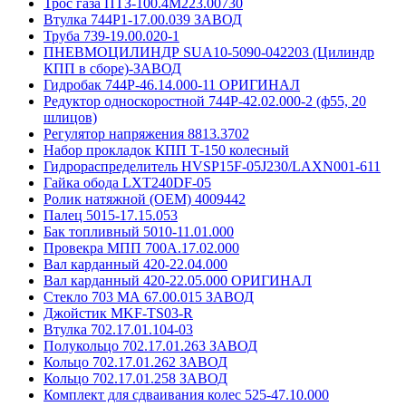
Трос газа ПТЗ-100.4М223.00730
Втулка 744Р1-17.00.039 ЗАВОД
Труба 739-19.00.020-1
ПНЕВМОЦИЛИНДР SUA10-5090-042203 (Цилиндр
КПП в сборе)-ЗАВОД
Гидробак 744Р-46.14.000-11 ОРИГИНАЛ
Редуктор односкоростной 744Р-42.02.000-2 (ф55, 20
шлицов)
Регулятор напряжения 8813.3702
Набор прокладок КПП Т-150 колесный
Гидрораспределитель HVSP15F-05J230/LAXN001-611
Гайка обода LXT240DF-05
Ролик натяжной (OEM) 4009442
Палец 5015-17.15.053
Бак топливный 5010-11.01.000
Провекра МПП 700А.17.02.000
Вал карданный 420-22.04.000
Вал карданный 420-22.05.000 ОРИГИНАЛ
Стекло 703 МА 67.00.015 ЗАВОД
Джойстик MKF-TS03-R
Втулка 702.17.01.104-03
Полукольцо 702.17.01.263 ЗАВОД
Кольцо 702.17.01.262 ЗАВОД
Кольцо 702.17.01.258 ЗАВОД
Комплект для сдваивания колес 525-47.10.000