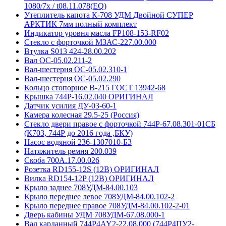
1080/7x / t08.11.078(EQ)
Утеплитель капота К-708 УДМ Двойной СУПЕР
АРКТИК 7мм полный комплект
Индикатор уровня масла FP108-153-RF02
Стекло с форточкой МЗАС-227.00.000
Втулка S013 424-28.00.202
Вал ОС-05.02.211-2
Вал-шестерня ОС-05.02.310-1
Вал-шестерня ОС-05.02.290
Кольцо стопорное В-215 ГОСТ 13942-68
Крышка 744Р-16.02.040 ОРИГИНАЛ
Датчик усилия ДУ-03-60-1
Камера колесная 29.5-25 (Россия)
Стекло двери правое с форточкой 744Р-67.08.301-01СБ
(К703, 744Р до 2016 года ,БКУ)
Насос водяной 236-1307010-Б3
Натяжитель ремня 200.039
Скоба 700А.17.00.026
Розетка RD155-12S (12В) ОРИГИНАЛ
Вилка RD154-12P (12В) ОРИГИНАЛ
Крыло заднее 708УДМ-84.00.103
Крыло переднее левое 708УДМ-84.00.102-2
Крыло переднее правое 708УДМ-84.00.102-2-01
Дверь кабины УДМ 708УДМ-67.08.000-1
Вал карданный 744Р4AY2-22.08.000 (744Р4ПУ2-