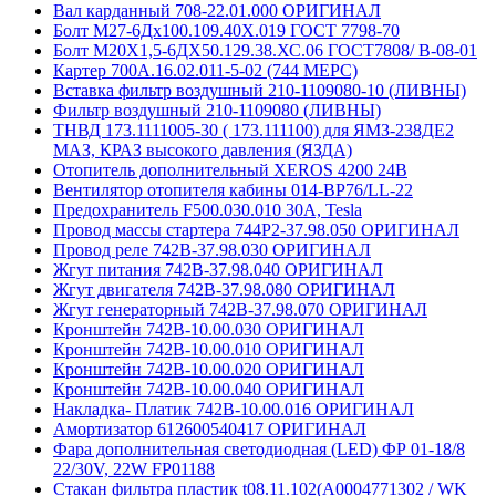
Вал карданный 708-22.01.000 ОРИГИНАЛ
Болт М27-6Дх100.109.40Х.019 ГОСТ 7798-70
Болт М20Х1,5-6ДХ50.129.38.ХС.06 ГОСТ7808/ В-08-01
Картер 700А.16.02.011-5-02 (744 МЕРС)
Вставка фильтр воздушный 210-1109080-10 (ЛИВНЫ)
Фильтр воздушный 210-1109080 (ЛИВНЫ)
ТНВД 173.1111005-30 ( 173.111100) для ЯМЗ-238ДЕ2
МАЗ, КРАЗ высокого давления (ЯЗДА)
Отопитель дополнительный XEROS 4200 24В
Вентилятор отопителя кабины 014-BP76/LL-22
Предохранитель F500.030.010 30А, Tesla
Провод массы стартера 744Р2-37.98.050 ОРИГИНАЛ
Провод реле 742В-37.98.030 ОРИГИНАЛ
Жгут питания 742В-37.98.040 ОРИГИНАЛ
Жгут двигателя 742В-37.98.080 ОРИГИНАЛ
Жгут генераторный 742В-37.98.070 ОРИГИНАЛ
Кронштейн 742В-10.00.030 ОРИГИНАЛ
Кронштейн 742В-10.00.010 ОРИГИНАЛ
Кронштейн 742В-10.00.020 ОРИГИНАЛ
Кронштейн 742В-10.00.040 ОРИГИНАЛ
Накладка- Платик 742В-10.00.016 ОРИГИНАЛ
Амортизатор 612600540417 ОРИГИНАЛ
Фара дополнительная светодиодная (LED) ФР 01-18/8
22/30V, 22W FP01188
Стакан фильтра пластик t08.11.102(A0004771302 / WK