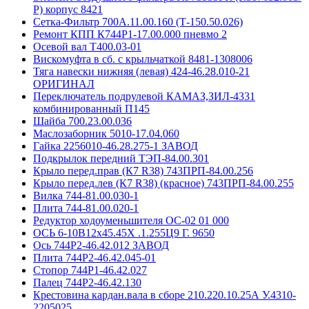
Р) корпус 8421
Сетка-Фильтр 700А.11.00.160 (Т-150.50.026)
Ремонт КПП К744Р1-17.00.000 пневмо 2
Осевой вал Т400.03-01
Вискомуфта в сб. с крыльчаткой 8481-1308006
Тяга навески нижняя (левая) 424-46.28.010-21
ОРИГИНАЛ
Переключатель подрулевой КАМАЗ,ЗИЛ-4331
комбинированный П145
Шайба 700.23.00.036
Маслозаборник 5010-17.04.060
Гайка 2256010-46.28.275-1 ЗАВОД
Подкрылок передний ТЭП-84.00.301
Крыло перед.прав (К7 R38) 743ПРП-84.00.256
Крыло перед.лев (К7 R38) (красное) 743ПРП-84.00.255
Вилка 744-81.00.030-1
Плита 744-81.00.020-1
Редуктор ходоуменьшителя ОС-02 01 000
ОСЬ 6-10B12х45.45Х .1.255Ц9 Г. 9650
Ось 744Р2-46.42.012 ЗАВОД
Плита 744Р2-46.42.045-01
Стопор 744Р1-46.42.027
Палец 744Р2-46.42.130
Крестовина кардан.вала в сборе 210.220.10.25А У.4310-
2205025