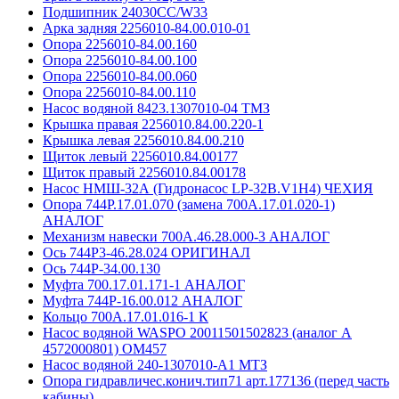
Подшипник 24030CC/W33
Арка задняя 2256010-84.00.010-01
Опора 2256010-84.00.160
Опора 2256010-84.00.100
Опора 2256010-84.00.060
Опора 2256010-84.00.110
Насос водяной 8423.1307010-04 ТМЗ
Крышка правая 2256010.84.00.220-1
Крышка левая 2256010.84.00.210
Щиток левый 2256010.84.00177
Щиток правый 2256010.84.00178
Насос НМШ-32А (Гидронасос LP-32B.V1H4) ЧЕХИЯ
Опора 744Р.17.01.070 (замена 700А.17.01.020-1)
АНАЛОГ
Механизм навески 700А.46.28.000-3 АНАЛОГ
Ось 744Р3-46.28.024 ОРИГИНАЛ
Ось 744Р-34.00.130
Муфта 700.17.01.171-1 АНАЛОГ
Муфта 744Р-16.00.012 АНАЛОГ
Кольцо 700А.17.01.016-1 К
Насос водяной WASPO 20011501502823 (аналог А
4572000801) OM457
Насос водяной 240-1307010-А1 МТЗ
Опора гидравличес.конич.тип71 арт.177136 (перед часть
кабины)