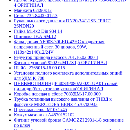
4 ОРИГИНАЛ
Манжета 62х90х12
Сетка 735-84.00.012-3
Рукав высокого давления DN20-3/4"-2SN "PRC"
2SNDN20
Гайка М14х2 Din 934 14
Шпилька JF.A.SM.12
Фара доп-ая AE90S-30LED-42HC квадратная,
направленный свет, 30 диодов, 90W,
(110х42х140)12/24V
Редуктор привода насосов 701.16.02.000-1
Фитинг угловой 9502 6-М12Х1,5 ОРИГИНАЛ
Шайба 2765015-16.00.015
Установка полного комплекта дополнительных опций
для УДМ К-708
ПНЕВМОЦИЛИНДР 40S3P080A0025-UA01-голый
цилиндр (без датчиков,уголков)ОРИГИНАЛ
Коробка передач в сборе 708УДМ-17.00.000
Трубка топливная высокого давления от ТНВД к
форсунке MERCEDES-BENZ 4570700933
Пресс-масленка М10х1х45
Кожух маховика A4570152102
Фитинг угловой бронза CAMOZZI 2931-1/8 основание
по ключ