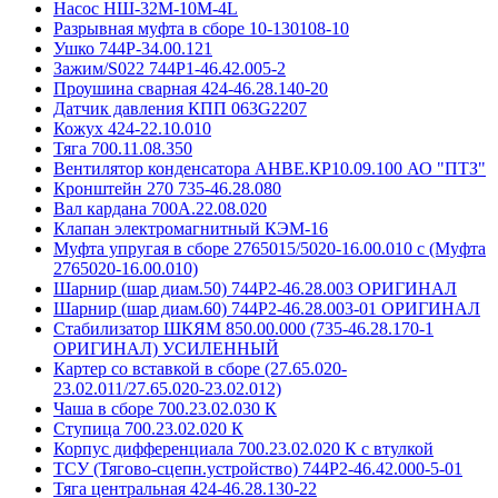
Насос НШ-32М-10М-4L
Разрывная муфта в сборе 10-130108-10
Ушко 744Р-34.00.121
Зажим/S022 744Р1-46.42.005-2
Проушина сварная 424-46.28.140-20
Датчик давления КПП 063G2207
Кожух 424-22.10.010
Тяга 700.11.08.350
Вентилятор конденсатора АНВЕ.КР10.09.100 АО "ПТЗ"
Кронштейн 270 735-46.28.080
Вал кардана 700А.22.08.020
Клапан электромагнитный КЭМ-16
Муфта упругая в сборе 2765015/5020-16.00.010 с (Муфта
2765020-16.00.010)
Шарнир (шар диам.50) 744Р2-46.28.003 ОРИГИНАЛ
Шарнир (шар диам.60) 744Р2-46.28.003-01 ОРИГИНАЛ
Стабилизатор ШКЯМ 850.00.000 (735-46.28.170-1
ОРИГИНАЛ) УСИЛЕННЫЙ
Картер со вставкой в сборе (27.65.020-
23.02.011/27.65.020-23.02.012)
Чаша в сборе 700.23.02.030 К
Ступица 700.23.02.020 К
Корпус дифференциала 700.23.02.020 К с втулкой
ТСУ (Тягово-сцепн.устройство) 744Р2-46.42.000-5-01
Тяга центральная 424-46.28.130-22