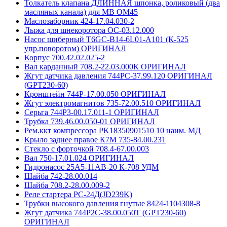
Толкатель клапана ДЛИННАЯ шпонка, роликовый (два
масляных канала) для MB OM45
Маслозаборник 424-17.04.030-2
Лыжа для шнекоротора ОС-03.12.000
Насос шиберный Т6GC-B14-6L01-A101 (К-525
упр.поворотом) ОРИГИНАЛ
Корпус 700.42.02.025-2
Вал карданный 708.2-22.03.000К ОРИГИНАЛ
Жгут датчика давления 744РС-37.99.120 ОРИГИНАЛ
(GPT230-60)
Кронштейн 744Р-17.00.050 ОРИГИНАЛ
Жгут электромагнитов 735-72.00.510 ОРИГИНАЛ
Серьга 744Р3-00.17.011-1 ОРИГИНАЛ
Трубка 739.46.00.050-01 ОРИГИНАЛ
Рем.ккт компрессора PK18350901510 10 наим. МД
Крыло заднее правое К7М 735-84.00.231
Стекло с форточкой 708.4-67.00.003
Вал 750-17.01.024 ОРИГИНАЛ
Гидронасос 25А5-11АВ-20 К-708 УДМ
Шайба 742-28.00.014
Шайба 708.2-28.00.009-2
Реле стартера РС-24Д(JD239K)
Трубки высокого давления гнутые 8424-1104308-8
Жгут датчика 744Р2С-38.00.050Т (GPT230-60)
ОРИГИНАЛ