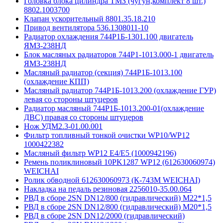
Головка блока цилиндра ТМЗ (чугун,комплект 8 шт.)
8802.1003700
Клапан ускорительный 8801.35.18.210
Привод вентилятора 536.1308011-10
Радиатор охлаждения 744Р1Б-1301.100 двигатель
ЯМЗ-238НД
Блок масляных радиаторов 744Р1-1013.000-1 двигатель
ЯМЗ-238НД
Масляный радиатор (секция) 744Р1Б-1013.100
(охлаждение КПП)
Масляный радиатор 744Р1Б-1013.200 (охлаждение ГУР)
левая со стороны штуцеров
Радиатор масляный 744Р1Б-1013.200-01(охлаждение
ДВС) правая со стороны штуцеров
Нож УДМ2.3-01.00.001
Фильтр топливный тонкой очистки WP10/WP12
1000422382
Масляный фильтр WP12 Е4/E5 (1000942196)
Ремень поликлиновый 10PK1287 WP12 (612630060974)
WEICHAI
Ролик обводной 612630060973 (К-743М WEICHAI)
Накладка на педаль резиновая 2256010-35.00.064
РВД в сборе 2SN DN12/800 (гидравлический) М22*1,5
РВД в сборе 2SN DN12/800 (гидравлический) М20*1,5
РВД в сборе 2SN DN12/2000 (гидравлический)