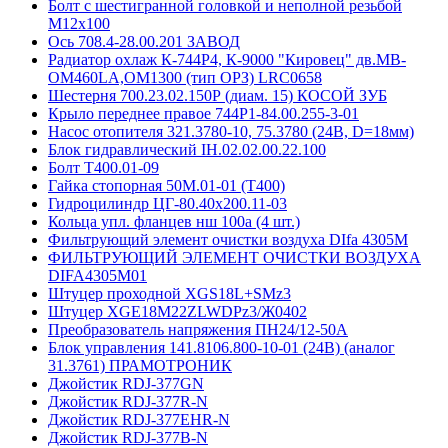
Болт с шестигранной головкой и неполной резьбой
М12х100
Ось 708.4-28.00.201 ЗАВОД
Радиатор охлаж К-744Р4, К-9000 "Кировец" дв.MB-
OM460LA,OM1300 (тип ОРЗ) LRC0658
Шестерня 700.23.02.150Р (диам. 15) КОСОЙ ЗУБ
Крыло переднее правое 744Р1-84.00.255-3-01
Насос отопителя 321.3780-10, 75.3780 (24В, D=18мм)
Блок гидравлический IH.02.02.00.22.100
Болт Т400.01-09
Гайка стопорная 50М.01-01 (Т400)
Гидроцилиндр ЦГ-80.40х200.11-03
Кольца упл. фланцев нш 100а (4 шт.)
Фильтрующий элемент очистки воздуха DIfa 4305M
ФИЛЬТРУЮЩИЙ ЭЛЕМЕНТ ОЧИСТКИ ВОЗДУХА
DIFA4305M01
Штуцер проходной XGS18L+SMz3
Штуцер XGE18M22ZLWDPz3/Ж0402
Преобразователь напряжения ПН24/12-50А
Блок управления 141.8106.800-10-01 (24В) (аналог
31.3761) ПРАМОТРОНИК
Джойстик RDJ-377GN
Джойстик RDJ-377R-N
Джойстик RDJ-377EHR-N
Джойстик RDJ-377B-N