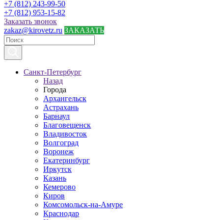
+7 (812) 243-99-50
+7 (812) 953-15-82
Заказать звонок
zakaz@kirovetz.ru
ЗАКАЗАТЬ
Санкт-Петербург
Назад
Города
Архангельск
Астрахань
Барнаул
Благовещенск
Владивосток
Волгоград
Воронеж
Екатеринбург
Иркутск
Казань
Кемерово
Киров
Комсомольск-на-Амуре
Краснодар