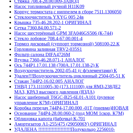
Стяжка 708.4-28.00.009-ЗАВОД
Насос топливный ручной H11K09
Корпус термостата с ниппелем в сборе 7511.1306050
Стеклоочиститель YXYG 005 24в
Крышка 735-46.28.202-1 ОРИГИНАЛ
Сетка 7360.84.00.571-2
Насос шестерённый GPM 3FA046GS506 (К-744)
Стекло лобовое 708.4-67.00.001-4
Тормоз дисковый (суппорт тормозной) 508100-22.К
Горловина заливная TRV2-035S1
Фильтр салона DIFA4726M
Втулка 7360-46.28.071-1 АНАЛОГ
Ось 744Р1.17.01.138 (700А.17.01.138-2) К
Воздухоочиститель 2002-05-41 (с ф/элементами) К
Удален!!!Воздухоочиститель циклонный 2504-05-51 К
Стакан 744Р2-16.02.005 АНАЛОГ
ТНВД 173.1111005-30 (173.111100) для ЯМЗ-238ДЕ2
МАЗ, КРАЗ высокого давления (ЯЗДА)
Насос шиберный Т6GC-B25-6L01-A101 (рулевое
управление К7М) ОРИГИНАЛ
Коробка передач 744Р4-17.00.000 -01Т (пневмо)НОВАЯ
Основание 744Р4-28.00.060-2 (под МОМ 1скор. К7М)
Облицовка капота (бабочка) К-701
Амортизатор А1-255/475 (2905006У) ОРИГИНАЛ
УДАЛЕНА !!!!!!!!!!!!!!!!!!!!!!Полукольцо 2256010-