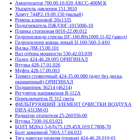
Амортизатор 700.00.10.020 АКСС-400М К
Указатель давления 151.3810
Хомут 744Р2-19.00.150 (малый)
Ремень клиновой 20х1335
Подогреватель ПЖД30Г-1015006-10
Планка стопроная 6010-22.00.012
Гидроцилиндр стрелы ЦГ-160.80х1000.11-02 (завод)
Гидроцилинр ковша левый Ц.160-560-3-4/01
Вилка ДМ-15.00.101
Вал отбора мощности 530-42.03.039
Палец 424-46.28.095 ОРИГИНАЛ
Втулка 428-17.01.026
Муфта 428-17.00.003
Тормоз стояночный 424-35.00.080 (идет без диска,
окрашенный) ОРИГИНАЛ
Подшипник 36214 (46214)
Регулятор напряжения Я-112А
Переключатель П 312 света
ФИЛЬТРУЮЩИЙ ЭЛЕМЕНТ ОЧИСТКИ ВОЗДУХА
DIFA 4313M-01
Радиатор отопителя 25-260356-00
Втулка 7100-16.03.021
БОЛТ М20х1,5-6Дх75.129.45Х.019 Г.7808-70
Болт зажимной 700А.17.04.033
Тяга навески нижняя (правая) 424-46.28.010-01