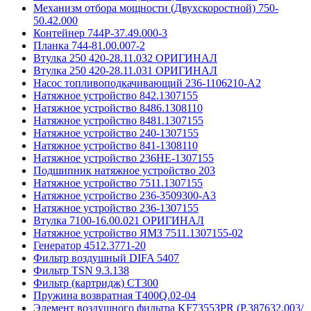
Механизм отбора мощности (Двухскоростной) 750-
50.42.000
Контейнер 744Р-37.49.000-3
Планка 744-81.00.007-2
Втулка 250 420-28.11.032 ОРИГИНАЛ
Втулка 250 420-28.11.031 ОРИГИНАЛ
Насос топливоподкачивающий 236-1106210-А2
Натяжное устройство 842.1307155
Натяжное устройство 8486.1308110
Натяжное устройство 8481.1307155
Натяжное устройство 240-1307155
Натяжное устройство 841-1308110
Натяжное устройство 236НЕ-1307155
Подшипник натяжное устройство 203
Натяжное устройство 7511.1307155
Натяжное устройство 236-3509300-А3
Натяжное устройство 236-1307155
Втулка 7100-16.00.021 ОРИГИНАЛ
Натяжное устройство ЯМЗ 7511.1307155-02
Генератор 4512.3771-20
Фильтр воздушный DIFA 5407
Фильтр TSN 9.3.138
Фильтр (картридж) СТ300
Пружина возвратная Т400Q.02-04
Элемент воздушного фильтра KF7355ЗPR (Р.387632.003/