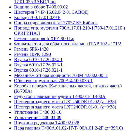
17.01.025 ЗАВОД шт
Водило в сборе Т400.03.02
Шестерня 744Р-16.02.042-01 ЗАВОД
Кольцо 700.17.01.029 Б
Опора гидравлическая 177057 К5 Кабина
Привод упр. муфтами 700А.17.01.210-1(739-17.01.210 )
ОРИГИНАЛ
Ремень клиновой XPZ-900 Lp
Фильтр-сетка для обратного клапана ITAP 102 - 1"1/2
Ремень 6РК-1420
Ремень 10РК-1290
Втулка 6010-17.26.024-1
Втулка 6010-17.26.023-1
Втулка 6010-17.26.021-1
Механизм отбора мощности 703М-42.00.000-Т
Оболочка пружинная 700А.42.00.035-1
Коробка передач (К-т запасных частей, нижняя часть)
(К-700А)
Редуктор главный передний T400.01F-T400A
Шестерня заднего моста LXT240DR.01-02 (z=9/38)
Шестерня заднего моста LXT240DR.01-01 (z=9/38)
Уплотнение Т400.03-10
Уплотнение Т400.03-09
Пружина редуктора Т400.02.028
Пара главная Т400А.01.02-1F/T400A.01.2-2F (z=39/10)