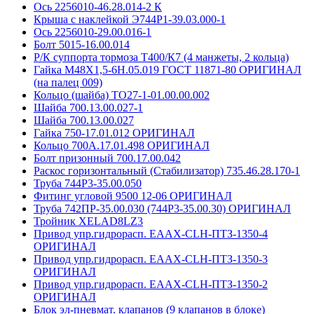
Ось 2256010-46.28.014-2 К
Крыша с наклейкой Э744Р1-39.03.000-1
Ось 2256010-29.00.016-1
Болт 5015-16.00.014
Р/К суппорта тормоза Т400/К7 (4 манжеты, 2 кольца)
Гайка М48Х1,5-6Н.05.019 ГОСТ 11871-80 ОРИГИНАЛ
(на палец 009)
Кольцо (шайба) ТО27-1-01.00.00.002
Шайба 700.13.00.027-1
Шайба 700.13.00.027
Гайка 750-17.01.012 ОРИГИНАЛ
Кольцо 700А.17.01.498 ОРИГИНАЛ
Болт призонный 700.17.00.042
Раскос горизонтальный (Стабилизатор) 735.46.28.170-1
Труба 744Р3-35.00.050
Фитинг угловой 9500 12-06 ОРИГИНАЛ
Труба 742ПР-35.00.030 (744Р3-35.00.30) ОРИГИНАЛ
Тройник XELAD8LZ3
Привод упр.гидрорасп. EAAX-CLH-ПТЗ-1350-4
ОРИГИНАЛ
Привод упр.гидрорасп. EAAX-CLH-ПТЗ-1350-3
ОРИГИНАЛ
Привод упр.гидрорасп. EAAX-CLH-ПТЗ-1350-2
ОРИГИНАЛ
Блок эл-пневмат. клапанов (9 клапанов в блоке)