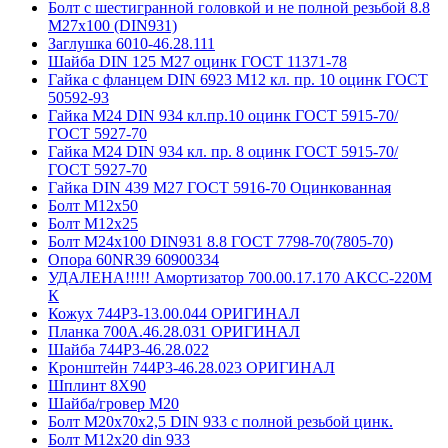
Болт с шестигранной головкой и не полной резьбой 8.8
М27х100 (DIN931)
Заглушка 6010-46.28.111
Шайба DIN 125 М27 оцинк ГОСТ 11371-78
Гайка с фланцем DIN 6923 М12 кл. пр. 10 оцинк ГОСТ
50592-93
Гайка М24 DIN 934 кл.пр.10 оцинк ГОСТ 5915-70/
ГОСТ 5927-70
Гайка М24 DIN 934 кл. пр. 8 оцинк ГОСТ 5915-70/
ГОСТ 5927-70
Гайка DIN 439 М27 ГОСТ 5916-70 Оцинкованная
Болт М12x50
Болт М12x25
Болт М24х100 DIN931 8.8 ГОСТ 7798-70(7805-70)
Опора 60NR39 60900334
УДАЛЕНА!!!!! Амортизатор 700.00.17.170 АКСС-220М
К
Кожух 744Р3-13.00.044 ОРИГИНАЛ
Планка 700А.46.28.031 ОРИГИНАЛ
Шайба 744Р3-46.28.022
Кронштейн 744Р3-46.28.023 ОРИГИНАЛ
Шплинт 8Х90
Шайба/гровер М20
Болт М20х70х2,5 DIN 933 с полной резьбой цинк.
Болт М12х20 din 933