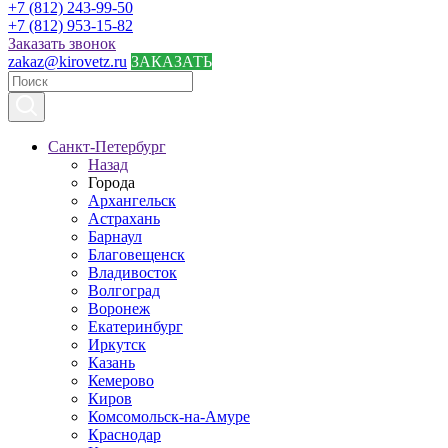
+7 (812) 243-99-50
+7 (812) 953-15-82
Заказать звонок
zakaz@kirovetz.ru
ЗАКАЗАТЬ
Санкт-Петербург
Назад
Города
Архангельск
Астрахань
Барнаул
Благовещенск
Владивосток
Волгоград
Воронеж
Екатеринбург
Иркутск
Казань
Кемерово
Киров
Комсомольск-на-Амуре
Краснодар