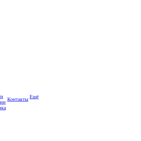
ти
Ещё
Контакты
сии
ика