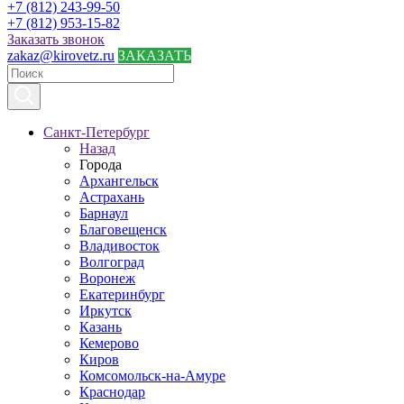
+7 (812) 243-99-50
+7 (812) 953-15-82
Заказать звонок
zakaz@kirovetz.ru
ЗАКАЗАТЬ
Санкт-Петербург
Назад
Города
Архангельск
Астрахань
Барнаул
Благовещенск
Владивосток
Волгоград
Воронеж
Екатеринбург
Иркутск
Казань
Кемерово
Киров
Комсомольск-на-Амуре
Краснодар