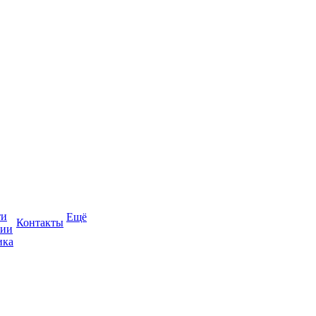
ти
Ещё
Контакты
сии
ика