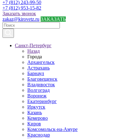
+7 (812) 243-99-50
+7 (812) 953-15-82
Заказать звонок
zakaz@kirovetz.ru
ЗАКАЗАТЬ
Санкт-Петербург
Назад
Города
Архангельск
Астрахань
Барнаул
Благовещенск
Владивосток
Волгоград
Воронеж
Екатеринбург
Иркутск
Казань
Кемерово
Киров
Комсомольск-на-Амуре
Краснодар