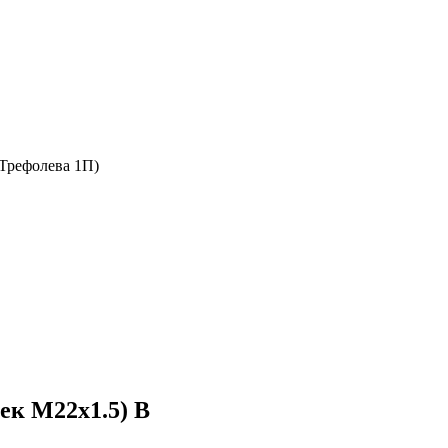
 Трефолева 1П)
лек М22х1.5) В