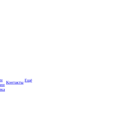
ти
Ещё
Контакты
сии
ика