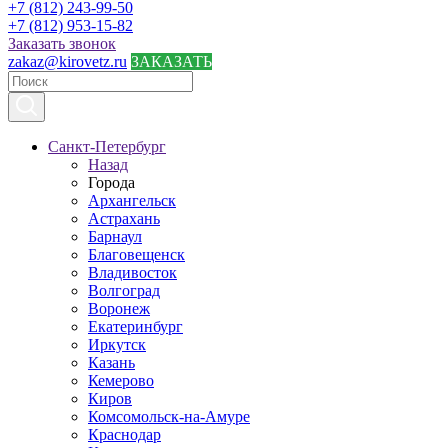
+7 (812) 243-99-50
+7 (812) 953-15-82
Заказать звонок
zakaz@kirovetz.ru
ЗАКАЗАТЬ
Санкт-Петербург
Назад
Города
Архангельск
Астрахань
Барнаул
Благовещенск
Владивосток
Волгоград
Воронеж
Екатеринбург
Иркутск
Казань
Кемерово
Киров
Комсомольск-на-Амуре
Краснодар