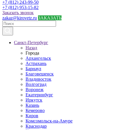
+7 (812) 243-99-50
+7 (812) 953-15-82
Заказать звонок
zakaz@kirovetz.ru
ЗАКАЗАТЬ
Санкт-Петербург
Назад
Города
Архангельск
Астрахань
Барнаул
Благовещенск
Владивосток
Волгоград
Воронеж
Екатеринбург
Иркутск
Казань
Кемерово
Киров
Комсомольск-на-Амуре
Краснодар