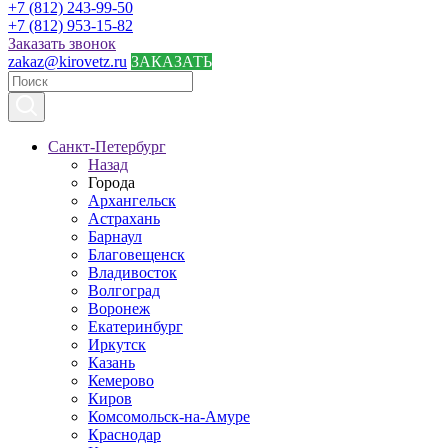
+7 (812) 243-99-50
+7 (812) 953-15-82
Заказать звонок
zakaz@kirovetz.ru
ЗАКАЗАТЬ
Санкт-Петербург
Назад
Города
Архангельск
Астрахань
Барнаул
Благовещенск
Владивосток
Волгоград
Воронеж
Екатеринбург
Иркутск
Казань
Кемерово
Киров
Комсомольск-на-Амуре
Краснодар