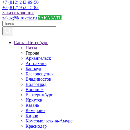
+7 (812) 243-99-50
+7 (812) 953-15-82
Заказать звонок
zakaz@kirovetz.ru
ЗАКАЗАТЬ
Санкт-Петербург
Назад
Города
Архангельск
Астрахань
Барнаул
Благовещенск
Владивосток
Волгоград
Воронеж
Екатеринбург
Иркутск
Казань
Кемерово
Киров
Комсомольск-на-Амуре
Краснодар