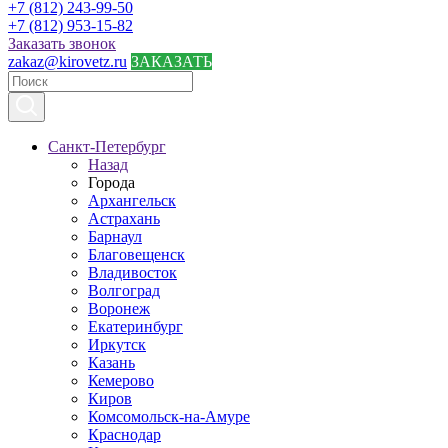
+7 (812) 243-99-50
+7 (812) 953-15-82
Заказать звонок
zakaz@kirovetz.ru
ЗАКАЗАТЬ
Санкт-Петербург
Назад
Города
Архангельск
Астрахань
Барнаул
Благовещенск
Владивосток
Волгоград
Воронеж
Екатеринбург
Иркутск
Казань
Кемерово
Киров
Комсомольск-на-Амуре
Краснодар