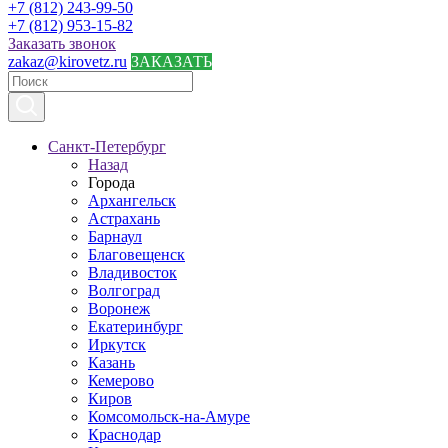
+7 (812) 243-99-50
+7 (812) 953-15-82
Заказать звонок
zakaz@kirovetz.ru
ЗАКАЗАТЬ
Санкт-Петербург
Назад
Города
Архангельск
Астрахань
Барнаул
Благовещенск
Владивосток
Волгоград
Воронеж
Екатеринбург
Иркутск
Казань
Кемерово
Киров
Комсомольск-на-Амуре
Краснодар