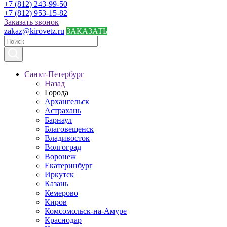
+7 (812) 243-99-50
+7 (812) 953-15-82
Заказать звонок
zakaz@kirovetz.ru
ЗАКАЗАТЬ
Санкт-Петербург
Назад
Города
Архангельск
Астрахань
Барнаул
Благовещенск
Владивосток
Волгоград
Воронеж
Екатеринбург
Иркутск
Казань
Кемерово
Киров
Комсомольск-на-Амуре
Краснодар