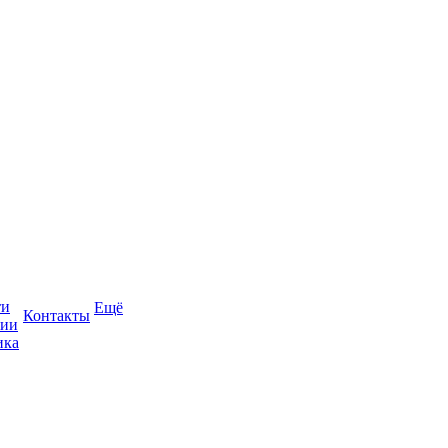
ти
Ещё
Контакты
сии
ика