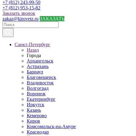
+7 (812) 243-99-50
+7 (812) 953-15-82
Заказать звонок
zakaz@kirovetz.ru
ЗАКАЗАТЬ
Санкт-Петербург
Назад
Города
Архангельск
Астрахань
Барнаул
Благовещенск
Владивосток
Волгоград
Воронеж
Екатеринбург
Иркутск
Казань
Кемерово
Киров
Комсомольск-на-Амуре
Краснодар