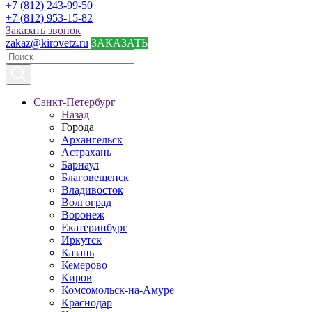
+7 (812) 243-99-50
+7 (812) 953-15-82
Заказать звонок
zakaz@kirovetz.ru
ЗАКАЗАТЬ
Санкт-Петербург
Назад
Города
Архангельск
Астрахань
Барнаул
Благовещенск
Владивосток
Волгоград
Воронеж
Екатеринбург
Иркутск
Казань
Кемерово
Киров
Комсомольск-на-Амуре
Краснодар