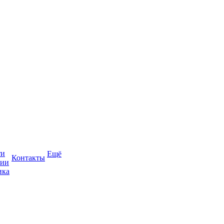
ти
Ещё
Контакты
сии
ика