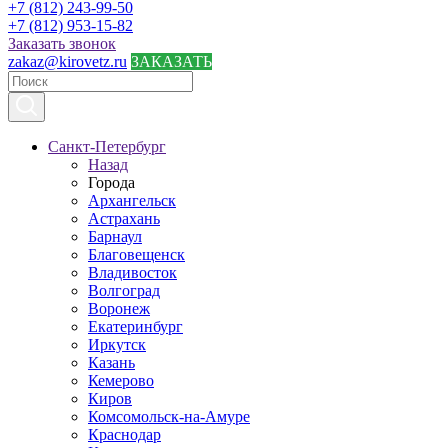
+7 (812) 243-99-50
+7 (812) 953-15-82
Заказать звонок
zakaz@kirovetz.ru
ЗАКАЗАТЬ
Санкт-Петербург
Назад
Города
Архангельск
Астрахань
Барнаул
Благовещенск
Владивосток
Волгоград
Воронеж
Екатеринбург
Иркутск
Казань
Кемерово
Киров
Комсомольск-на-Амуре
Краснодар