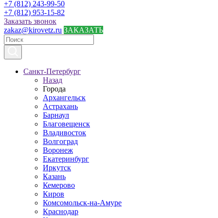
+7 (812) 243-99-50
+7 (812) 953-15-82
Заказать звонок
zakaz@kirovetz.ru
ЗАКАЗАТЬ
Санкт-Петербург
Назад
Города
Архангельск
Астрахань
Барнаул
Благовещенск
Владивосток
Волгоград
Воронеж
Екатеринбург
Иркутск
Казань
Кемерово
Киров
Комсомольск-на-Амуре
Краснодар