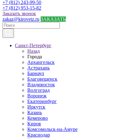
+7 (812) 243-99-50
+7 (812) 953-15-82
Заказать звонок
zakaz@kirovetz.ru
ЗАКАЗАТЬ
Санкт-Петербург
Назад
Города
Архангельск
Астрахань
Барнаул
Благовещенск
Владивосток
Волгоград
Воронеж
Екатеринбург
Иркутск
Казань
Кемерово
Киров
Комсомольск-на-Амуре
Краснодар