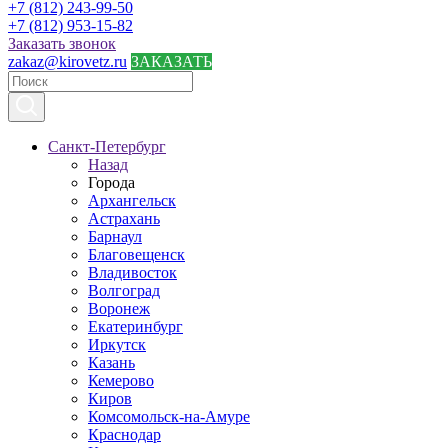
+7 (812) 243-99-50
+7 (812) 953-15-82
Заказать звонок
zakaz@kirovetz.ru
ЗАКАЗАТЬ
Санкт-Петербург
Назад
Города
Архангельск
Астрахань
Барнаул
Благовещенск
Владивосток
Волгоград
Воронеж
Екатеринбург
Иркутск
Казань
Кемерово
Киров
Комсомольск-на-Амуре
Краснодар