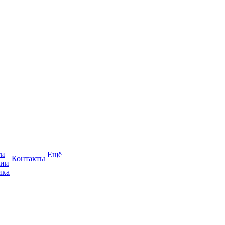
ти
Ещё
Контакты
сии
ика