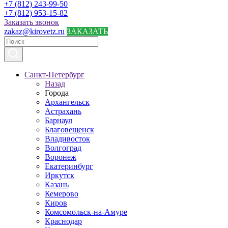
+7 (812) 243-99-50
+7 (812) 953-15-82
Заказать звонок
zakaz@kirovetz.ru
ЗАКАЗАТЬ
Санкт-Петербург
Назад
Города
Архангельск
Астрахань
Барнаул
Благовещенск
Владивосток
Волгоград
Воронеж
Екатеринбург
Иркутск
Казань
Кемерово
Киров
Комсомольск-на-Амуре
Краснодар