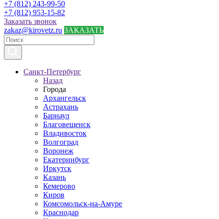
+7 (812) 243-99-50
+7 (812) 953-15-82
Заказать звонок
zakaz@kirovetz.ru
ЗАКАЗАТЬ
Санкт-Петербург
Назад
Города
Архангельск
Астрахань
Барнаул
Благовещенск
Владивосток
Волгоград
Воронеж
Екатеринбург
Иркутск
Казань
Кемерово
Киров
Комсомольск-на-Амуре
Краснодар