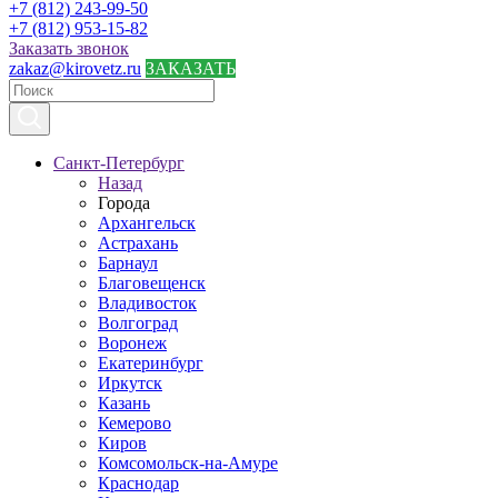
+7 (812) 243-99-50
+7 (812) 953-15-82
Заказать звонок
zakaz@kirovetz.ru
ЗАКАЗАТЬ
Санкт-Петербург
Назад
Города
Архангельск
Астрахань
Барнаул
Благовещенск
Владивосток
Волгоград
Воронеж
Екатеринбург
Иркутск
Казань
Кемерово
Киров
Комсомольск-на-Амуре
Краснодар