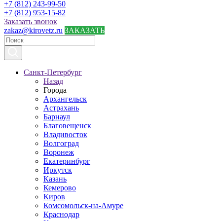
+7 (812) 243-99-50
+7 (812) 953-15-82
Заказать звонок
zakaz@kirovetz.ru
ЗАКАЗАТЬ
Санкт-Петербург
Назад
Города
Архангельск
Астрахань
Барнаул
Благовещенск
Владивосток
Волгоград
Воронеж
Екатеринбург
Иркутск
Казань
Кемерово
Киров
Комсомольск-на-Амуре
Краснодар