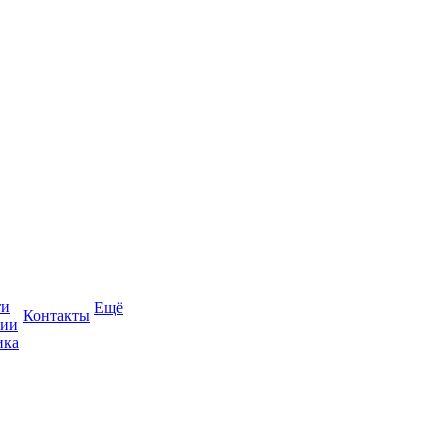
ти
Ещё
Контакты
сии
ика