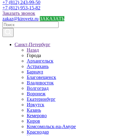
+7 (812) 243-99-50
+7 (812) 953-15-82
Заказать звонок
zakaz@kirovetz.ru
ЗАКАЗАТЬ
Санкт-Петербург
Назад
Города
Архангельск
Астрахань
Барнаул
Благовещенск
Владивосток
Волгоград
Воронеж
Екатеринбург
Иркутск
Казань
Кемерово
Киров
Комсомольск-на-Амуре
Краснодар