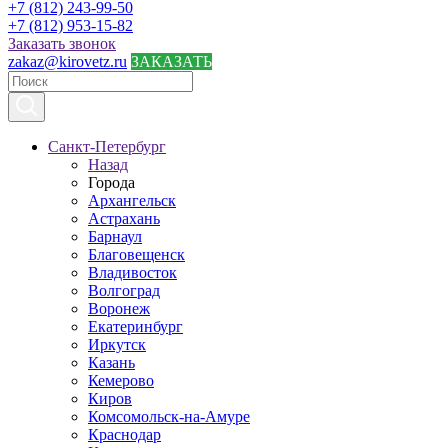
+7 (812) 243-99-50
+7 (812) 953-15-82
Заказать звонок
zakaz@kirovetz.ru
ЗАКАЗАТЬ
Санкт-Петербург
Назад
Города
Архангельск
Астрахань
Барнаул
Благовещенск
Владивосток
Волгоград
Воронеж
Екатеринбург
Иркутск
Казань
Кемерово
Киров
Комсомольск-на-Амуре
Краснодар