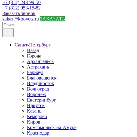
+7 (812) 243-99-50
+7 (812) 953-15-82
Заказать звонок
zakaz@kirovetz.ru
ЗАКАЗАТЬ
Санкт-Петербург
Назад
Города
Архангельск
Астрахань
Барнаул
Благовещенск
Владивосток
Волгоград
Воронеж
Екатеринбург
Иркутск
Казань
Кемерово
Киров
Комсомольск-на-Амуре
Краснодар