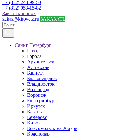
+7 (812) 243-99-50
+7 (812) 953-15-82
Заказать звонок
zakaz@kirovetz.ru
ЗАКАЗАТЬ
Санкт-Петербург
Назад
Города
Архангельск
Астрахань
Барнаул
Благовещенск
Владивосток
Волгоград
Воронеж
Екатеринбург
Иркутск
Казань
Кемерово
Киров
Комсомольск-на-Амуре
Краснодар