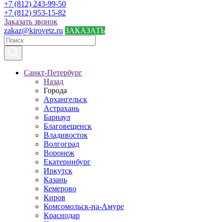
+7 (812) 243-99-50
+7 (812) 953-15-82
Заказать звонок
zakaz@kirovetz.ru
ЗАКАЗАТЬ
Санкт-Петербург
Назад
Города
Архангельск
Астрахань
Барнаул
Благовещенск
Владивосток
Волгоград
Воронеж
Екатеринбург
Иркутск
Казань
Кемерово
Киров
Комсомольск-на-Амуре
Краснодар