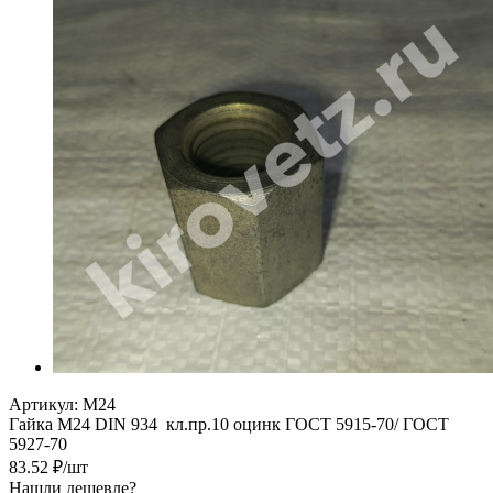
Артикул:
М24
Гайка М24 DIN 934 кл.пр.10 оцинк ГОСТ 5915-70/ ГОСТ
5927-70
83.52
₽
/шт
Нашли дешевле?