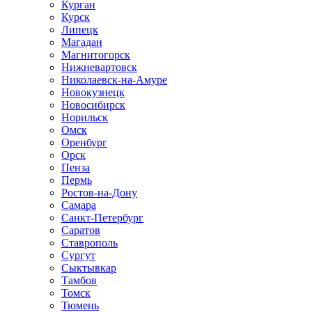
Курган
Курск
Липецк
Магадан
Магнитогорск
Нижневартовск
Николаевск-на-Амуре
Новокузнецк
Новосибирск
Норильск
Омск
Оренбург
Орск
Пенза
Пермь
Ростов-на-Дону
Самара
Санкт-Петербург
Саратов
Ставрополь
Сургут
Сыктывкар
Тамбов
Томск
Тюмень