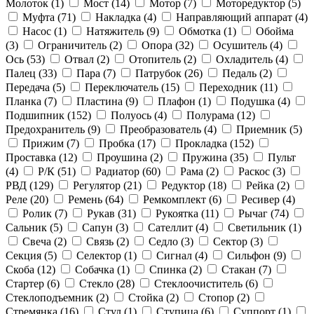
Молоток (
1
)
Мост (
14
)
Мотор (
7
)
Моторедуктор (
5
)
Муфта (
71
)
Накладка (
4
)
Направляющий аппарат (
4
)
Насос (
1
)
Натяжитель (
9
)
Обмотка (
1
)
Обойма
(
3
)
Ограничитель (
2
)
Опора (
32
)
Осушитель (
4
)
Ось (
53
)
Отвал (
2
)
Отопитель (
2
)
Охладитель (
4
)
Палец (
33
)
Пара (
7
)
Патрубок (
26
)
Педаль (
2
)
Передача (
5
)
Переключатель (
15
)
Переходник (
11
)
Планка (
7
)
Пластина (
9
)
Плафон (
1
)
Подушка (
4
)
Подшипник (
152
)
Полуось (
4
)
Полурама (
12
)
Предохранитель (
9
)
Преобразователь (
4
)
Приемник (
5
)
Прижим (
7
)
Пробка (
17
)
Прокладка (
152
)
Проставка (
12
)
Проушина (
2
)
Пружина (
35
)
Пульт
(
4
)
Р/К (
51
)
Радиатор (
60
)
Рама (
2
)
Раскос (
3
)
РВД (
129
)
Регулятор (
21
)
Редуктор (
18
)
Рейка (
2
)
Реле (
20
)
Ремень (
64
)
Ремкомплект (
6
)
Ресивер (
4
)
Ролик (
7
)
Рукав (
31
)
Рукоятка (
11
)
Рычаг (
74
)
Сальник (
5
)
Сапун (
3
)
Сателлит (
4
)
Светильник (
1
)
Свеча (
2
)
Связь (
2
)
Седло (
3
)
Сектор (
3
)
Секция (
5
)
Селектор (
1
)
Сигнал (
4
)
Сильфон (
9
)
Скоба (
12
)
Собачка (
1
)
Спинка (
2
)
Стакан (
7
)
Стартер (
6
)
Стекло (
28
)
Стеклоочиститель (
6
)
Стеклоподъемник (
2
)
Стойка (
2
)
Стопор (
2
)
Стремянка (
16
)
Стул (
1
)
Ступица (
6
)
Суппорт (
1
)