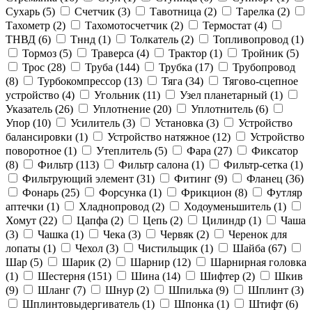
Сухарь (
5
)
Счетчик (
3
)
Тавотница (
2
)
Тарелка (
2
)
Тахометр (
2
)
Тахомотосчетчик (
2
)
Термостат (
4
)
ТНВД (
6
)
Тннд (
1
)
Толкатель (
2
)
Топливопровод (
1
)
Тормоз (
5
)
Траверса (
4
)
Трактор (
1
)
Тройник (
5
)
Трос (
28
)
Труба (
144
)
Трубка (
17
)
Трубопровод
(
8
)
Турбокомпрессор (
13
)
Тяга (
34
)
Тягово-сцепное
устройство (
4
)
Угольник (
11
)
Узел планетарный (
1
)
Указатель (
26
)
Уплотнение (
20
)
Уплотнитель (
6
)
Упор (
10
)
Усилитель (
3
)
Установка (
3
)
Устройство
балансировки (
1
)
Устройство натяжное (
12
)
Устройство
поворотное (
1
)
Утеплитель (
5
)
Фара (
27
)
Фиксатор
(
8
)
Фильтр (
113
)
Фильтр салона (
1
)
Фильтр-сетка (
1
)
Фильтрующий элемент (
31
)
Фитинг (
9
)
Фланец (
36
)
Фонарь (
25
)
Форсунка (
1
)
Фрикцион (
8
)
Футляр
аптечки (
1
)
Хладнопровод (
2
)
Ходоуменьшитель (
1
)
Хомут (
22
)
Цапфа (
2
)
Цепь (
2
)
Цилиндр (
1
)
Чаша
(
3
)
Чашка (
1
)
Чека (
3
)
Червяк (
2
)
Черенок для
лопаты (
1
)
Чехол (
3
)
Чистильщик (
1
)
Шайба (
67
)
Шар (
5
)
Шарик (
2
)
Шарнир (
12
)
Шарнирная головка
(
1
)
Шестерня (
151
)
Шина (
14
)
Шифтер (
2
)
Шкив
(
9
)
Шланг (
7
)
Шнур (
2
)
Шпилька (
9
)
Шплинт (
3
)
Шплинтовыдергиватель (
1
)
Шпонка (
1
)
Штифт (
6
)