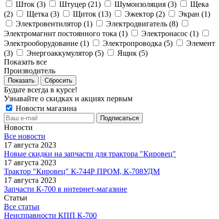
Шток (
3
)
Штуцер (
21
)
Шумоизоляция (
3
)
Щека
(
2
)
Щетка (
3
)
Щиток (
13
)
Эжектор (
2
)
Экран (
1
)
Электровентилятор (
1
)
Электродвигатель (
8
)
Электромагнит постоянного тока (
1
)
Электронасос (
1
)
Электрооборудование (
1
)
Электропроводка (
5
)
Элемент
(
3
)
Энергоаккумулятор (
5
)
Ящик (
5
)
Показать все
Производитель
Сбросить
Будьте всегда в курсе!
Узнавайте о скидках и акциях первым
Новости магазина
Новости
Все новости
17 августа 2023
Новые скидки на запчасти для трактора "Кировец"
17 августа 2023
Трактор "Кировец" К-744Р ПРОМ, К-708УДМ
17 августа 2023
Запчасти К-700 в интернет-магазине
Статьи
Все статьи
Неисправности КПП К-700