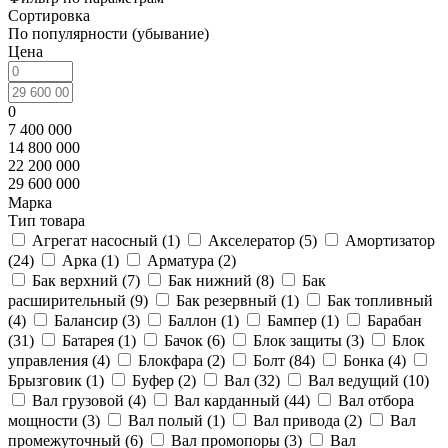
Сортировка
По популярности (убывание)
Цена
0
7 400 000
14 800 000
22 200 000
29 600 000
Марка
Тип товара
Агрегат насосный (
1
)
Акселератор (
5
)
Амортизатор
(
24
)
Арка (
1
)
Арматура (
2
)
Бак верхний (
7
)
Бак нижний (
8
)
Бак
расширительный (
9
)
Бак резервный (
1
)
Бак топливный
(
4
)
Балансир (
3
)
Баллон (
1
)
Бампер (
1
)
Барабан
(
31
)
Батарея (
1
)
Бачок (
6
)
Блок защиты (
3
)
Блок
управления (
4
)
Блокфара (
2
)
Болт (
84
)
Бонка (
4
)
Брызговик (
1
)
Буфер (
2
)
Вал (
32
)
Вал ведущий (
10
)
Вал грузовой (
4
)
Вал карданный (
44
)
Вал отбора
мощности (
3
)
Вал полый (
1
)
Вал привода (
2
)
Вал
промежуточный (
6
)
Вал промопоры (
3
)
Вал