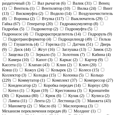
раздаточный (
3
)
Вал рычагов (
6
)
Валик (
31
)
Венец
(
1
)
Вентиль (
1
)
Вентилятор (
10
)
Вилка (
24
)
Винт
(
13
)
Вискомуфта (
2
)
Водило (
14
)
Воздухоочиститель
(
8
)
Воронка (
2
)
Втулка (
117
)
Выключатель (
29
)
Гайка (
67
)
Генератор (
20
)
Гидроаккумулятор (
8
)
Гидробак (
5
)
Гидромотор (
2
)
Гидромуфта (
5
)
Гидронасос (
4
)
Гидрораспределитель (
14
)
Гидроруль (
9
)
Гидротрансформатор (
4
)
Гидроцилиндр (
49
)
Гильза
(
6
)
Глушитель (
4
)
Горелка (
1
)
Датчик (
51
)
Дверь
(
9
)
Диск (
44
)
Жгут (
16
)
Заглушка (
13
)
Замок (
12
)
Защелка (
3
)
Зеркало (
5
)
Золотник (
7
)
Кабина (
4
)
Камера (
10
)
Капот (
3
)
Каркас (
2
)
Картер (
9
)
Кассета (
1
)
Клапан (
43
)
Клин (
2
)
Ключ (
20
)
Ковш (
1
)
Кожух (
24
)
Козырек (
2
)
Колесо (
15
)
Коллектор (
3
)
Колодка (
15
)
Колонка (
5
)
Кольцо
(
229
)
Коммутатор (
1
)
Комплект (
37
)
Компрессор (
27
)
Конденсатор (
2
)
Коробка передач (
14
)
Корпус (
26
)
Котел (
1
)
Кран (
19
)
Крестовина (
3
)
Кронштейн
(
30
)
Крышка (
80
)
Крюк (
6
)
Кулак (
2
)
Кулиса (
2
)
Лампа (
11
)
Лента (
2
)
Лестница (
3
)
Манжета (
43
)
Манометр (
2
)
Масло (
6
)
Маслопровод (
3
)
Механизм переключения передач (
8
)
Молдинг (
1
)