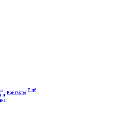
ти
Ещё
Контакты
сии
ика