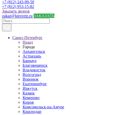
+7 (812) 243-99-50
+7 (812) 953-15-82
Заказать звонок
zakaz@kirovetz.ru
ЗАКАЗАТЬ
Санкт-Петербург
Назад
Города
Архангельск
Астрахань
Барнаул
Благовещенск
Владивосток
Волгоград
Воронеж
Екатеринбург
Иркутск
Казань
Кемерово
Киров
Комсомольск-на-Амуре
Краснодар