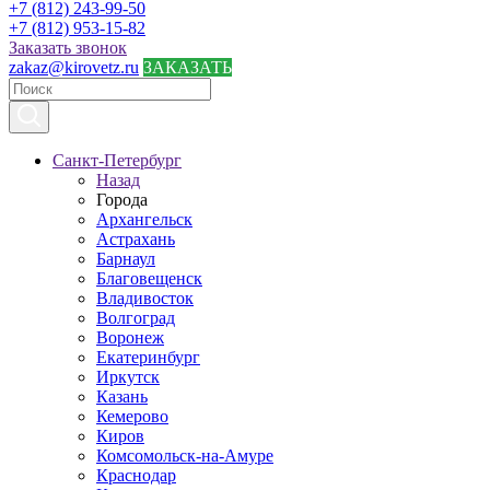
+7 (812) 243-99-50
+7 (812) 953-15-82
Заказать звонок
zakaz@kirovetz.ru
ЗАКАЗАТЬ
Санкт-Петербург
Назад
Города
Архангельск
Астрахань
Барнаул
Благовещенск
Владивосток
Волгоград
Воронеж
Екатеринбург
Иркутск
Казань
Кемерово
Киров
Комсомольск-на-Амуре
Краснодар