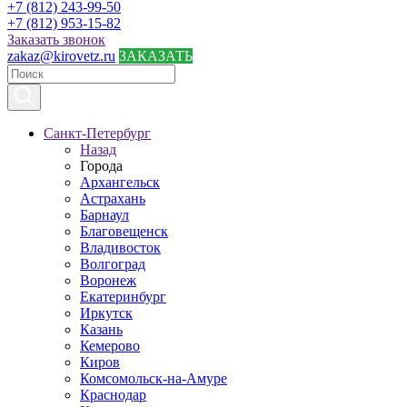
+7 (812) 243-99-50
+7 (812) 953-15-82
Заказать звонок
zakaz@kirovetz.ru
ЗАКАЗАТЬ
Санкт-Петербург
Назад
Города
Архангельск
Астрахань
Барнаул
Благовещенск
Владивосток
Волгоград
Воронеж
Екатеринбург
Иркутск
Казань
Кемерово
Киров
Комсомольск-на-Амуре
Краснодар