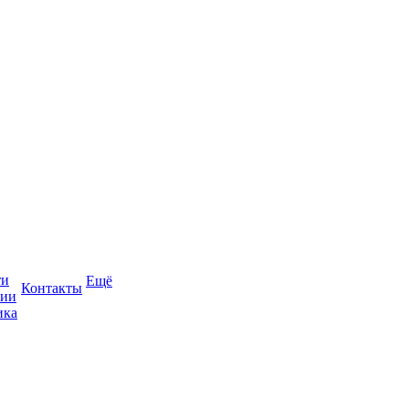
ти
Ещё
Контакты
сии
ика