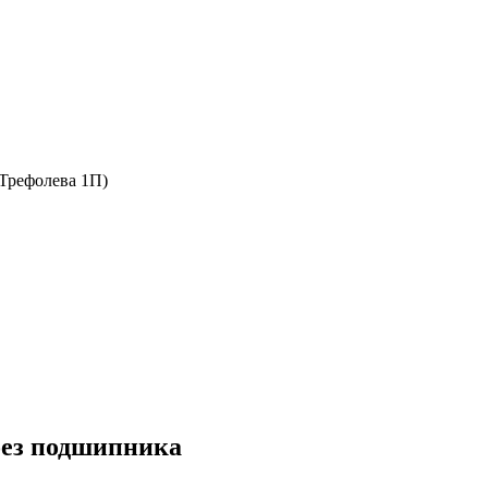
 Трефолева 1П)
без подшипника