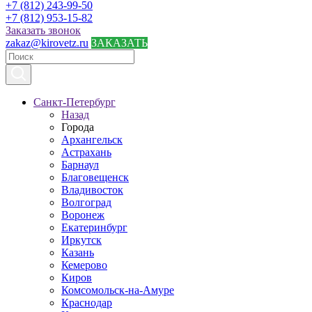
+7 (812) 243-99-50
+7 (812) 953-15-82
Заказать звонок
zakaz@kirovetz.ru
ЗАКАЗАТЬ
Санкт-Петербург
Назад
Города
Архангельск
Астрахань
Барнаул
Благовещенск
Владивосток
Волгоград
Воронеж
Екатеринбург
Иркутск
Казань
Кемерово
Киров
Комсомольск-на-Амуре
Краснодар