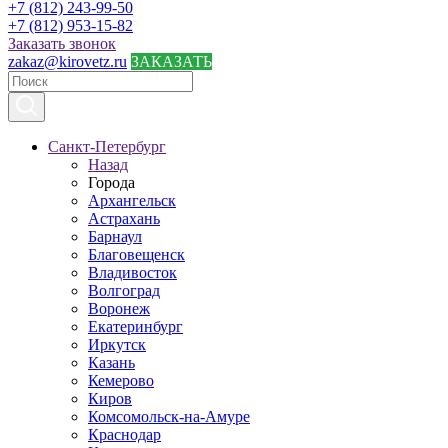
+7 (812) 243-99-50
+7 (812) 953-15-82
Заказать звонок
zakaz@kirovetz.ru
ЗАКАЗАТЬ
Санкт-Петербург
Назад
Города
Архангельск
Астрахань
Барнаул
Благовещенск
Владивосток
Волгоград
Воронеж
Екатеринбург
Иркутск
Казань
Кемерово
Киров
Комсомольск-на-Амуре
Краснодар