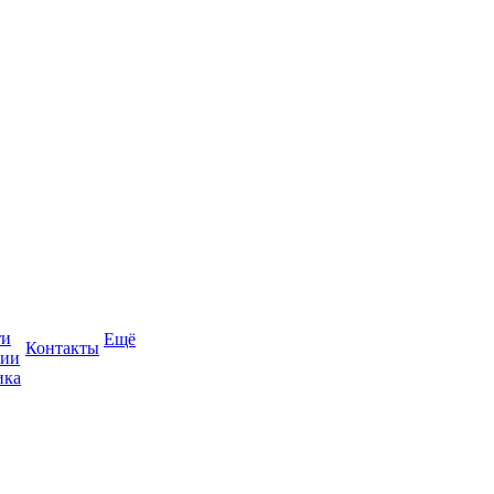
ти
Ещё
Контакты
сии
ика