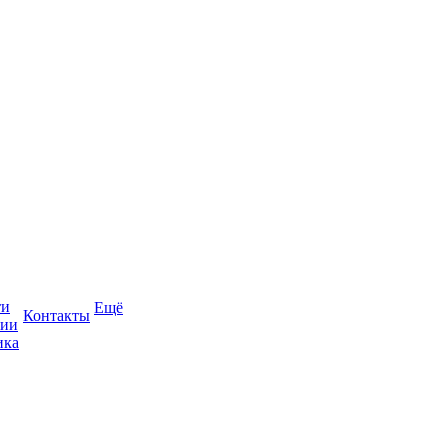
ти
Ещё
Контакты
сии
ика