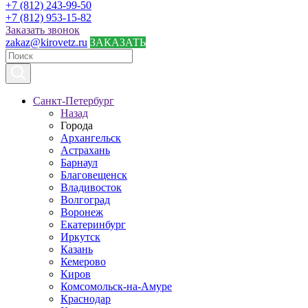
+7 (812) 243-99-50
+7 (812) 953-15-82
Заказать звонок
zakaz@kirovetz.ru
ЗАКАЗАТЬ
Санкт-Петербург
Назад
Города
Архангельск
Астрахань
Барнаул
Благовещенск
Владивосток
Волгоград
Воронеж
Екатеринбург
Иркутск
Казань
Кемерово
Киров
Комсомольск-на-Амуре
Краснодар