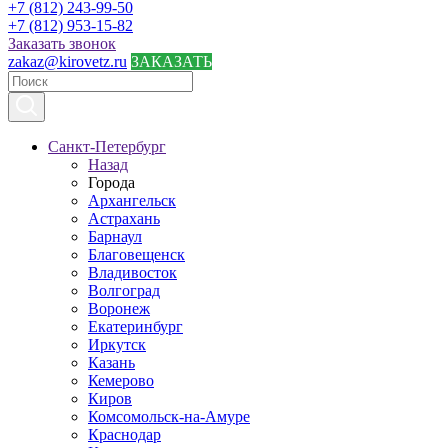
+7 (812) 243-99-50
+7 (812) 953-15-82
Заказать звонок
zakaz@kirovetz.ru
ЗАКАЗАТЬ
Санкт-Петербург
Назад
Города
Архангельск
Астрахань
Барнаул
Благовещенск
Владивосток
Волгоград
Воронеж
Екатеринбург
Иркутск
Казань
Кемерово
Киров
Комсомольск-на-Амуре
Краснодар