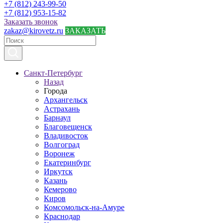
+7 (812) 243-99-50
+7 (812) 953-15-82
Заказать звонок
zakaz@kirovetz.ru
ЗАКАЗАТЬ
Санкт-Петербург
Назад
Города
Архангельск
Астрахань
Барнаул
Благовещенск
Владивосток
Волгоград
Воронеж
Екатеринбург
Иркутск
Казань
Кемерово
Киров
Комсомольск-на-Амуре
Краснодар