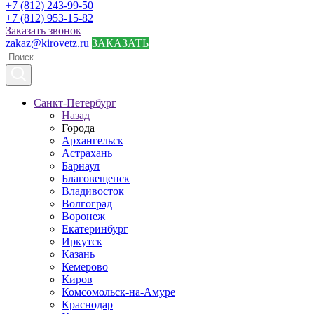
+7 (812) 243-99-50
+7 (812) 953-15-82
Заказать звонок
zakaz@kirovetz.ru
ЗАКАЗАТЬ
Санкт-Петербург
Назад
Города
Архангельск
Астрахань
Барнаул
Благовещенск
Владивосток
Волгоград
Воронеж
Екатеринбург
Иркутск
Казань
Кемерово
Киров
Комсомольск-на-Амуре
Краснодар