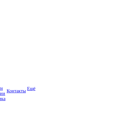
ти
Ещё
Контакты
сии
ика