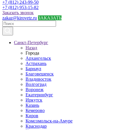
+7 (812) 243-99-50
+7 (812) 953-15-82
Заказать звонок
zakaz@kirovetz.ru
ЗАКАЗАТЬ
Санкт-Петербург
Назад
Города
Архангельск
Астрахань
Барнаул
Благовещенск
Владивосток
Волгоград
Воронеж
Екатеринбург
Иркутск
Казань
Кемерово
Киров
Комсомольск-на-Амуре
Краснодар