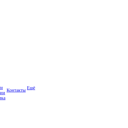
ти
Ещё
Контакты
сии
ика