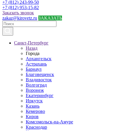
+7 (812) 243-99-50
+7 (812) 953-15-82
Заказать звонок
zakaz@kirovetz.ru
ЗАКАЗАТЬ
Санкт-Петербург
Назад
Города
Архангельск
Астрахань
Барнаул
Благовещенск
Владивосток
Волгоград
Воронеж
Екатеринбург
Иркутск
Казань
Кемерово
Киров
Комсомольск-на-Амуре
Краснодар