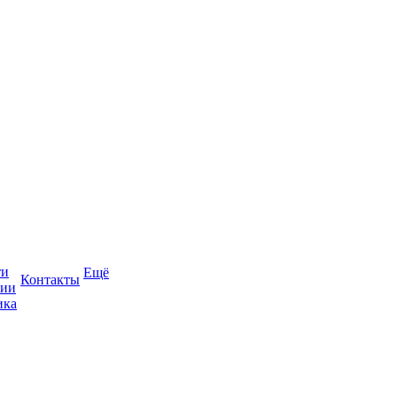
ти
Ещё
Контакты
сии
ика