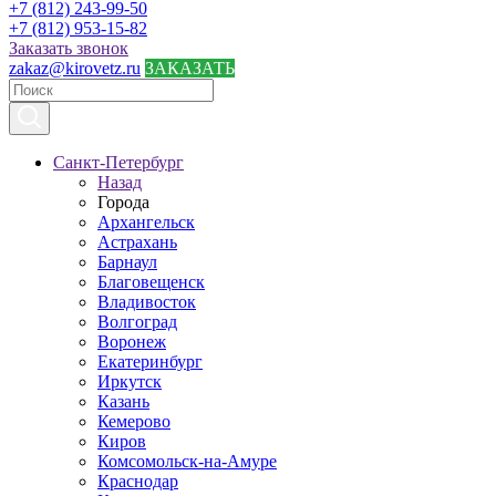
+7 (812) 243-99-50
+7 (812) 953-15-82
Заказать звонок
zakaz@kirovetz.ru
ЗАКАЗАТЬ
Санкт-Петербург
Назад
Города
Архангельск
Астрахань
Барнаул
Благовещенск
Владивосток
Волгоград
Воронеж
Екатеринбург
Иркутск
Казань
Кемерово
Киров
Комсомольск-на-Амуре
Краснодар