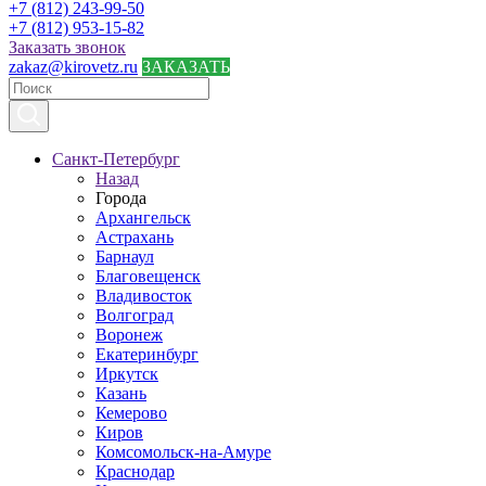
+7 (812) 243-99-50
+7 (812) 953-15-82
Заказать звонок
zakaz@kirovetz.ru
ЗАКАЗАТЬ
Санкт-Петербург
Назад
Города
Архангельск
Астрахань
Барнаул
Благовещенск
Владивосток
Волгоград
Воронеж
Екатеринбург
Иркутск
Казань
Кемерово
Киров
Комсомольск-на-Амуре
Краснодар