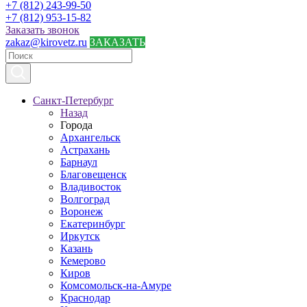
+7 (812) 243-99-50
+7 (812) 953-15-82
Заказать звонок
zakaz@kirovetz.ru
ЗАКАЗАТЬ
Санкт-Петербург
Назад
Города
Архангельск
Астрахань
Барнаул
Благовещенск
Владивосток
Волгоград
Воронеж
Екатеринбург
Иркутск
Казань
Кемерово
Киров
Комсомольск-на-Амуре
Краснодар