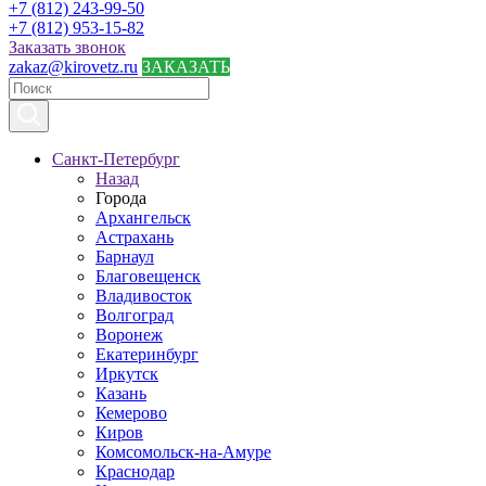
+7 (812) 243-99-50
+7 (812) 953-15-82
Заказать звонок
zakaz@kirovetz.ru
ЗАКАЗАТЬ
Санкт-Петербург
Назад
Города
Архангельск
Астрахань
Барнаул
Благовещенск
Владивосток
Волгоград
Воронеж
Екатеринбург
Иркутск
Казань
Кемерово
Киров
Комсомольск-на-Амуре
Краснодар