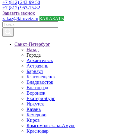
+7 (812) 243-99-50
+7 (812) 953-15-82
Заказать звонок
zakaz@kirovetz.ru
ЗАКАЗАТЬ
Санкт-Петербург
Назад
Города
Архангельск
Астрахань
Барнаул
Благовещенск
Владивосток
Волгоград
Воронеж
Екатеринбург
Иркутск
Казань
Кемерово
Киров
Комсомольск-на-Амуре
Краснодар