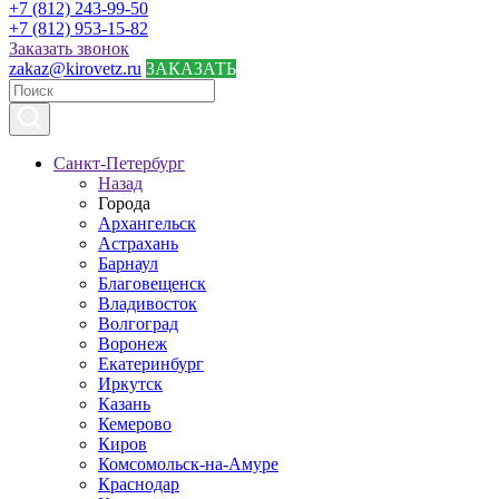
+7 (812) 243-99-50
+7 (812) 953-15-82
Заказать звонок
zakaz@kirovetz.ru
ЗАКАЗАТЬ
Санкт-Петербург
Назад
Города
Архангельск
Астрахань
Барнаул
Благовещенск
Владивосток
Волгоград
Воронеж
Екатеринбург
Иркутск
Казань
Кемерово
Киров
Комсомольск-на-Амуре
Краснодар