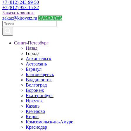
+7 (812) 243-99-50
+7 (812) 953-15-82
Заказать звонок
zakaz@kirovetz.ru
ЗАКАЗАТЬ
Санкт-Петербург
Назад
Города
Архангельск
Астрахань
Барнаул
Благовещенск
Владивосток
Волгоград
Воронеж
Екатеринбург
Иркутск
Казань
Кемерово
Киров
Комсомольск-на-Амуре
Краснодар