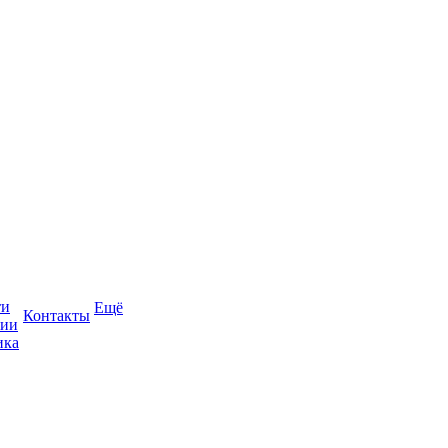
ти
Ещё
Контакты
сии
ика