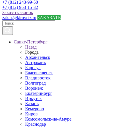
+7 (812) 243-99-50
+7 (812) 953-15-82
Заказать звонок
zakaz@kirovetz.ru
ЗАКАЗАТЬ
Санкт-Петербург
Назад
Города
Архангельск
Астрахань
Барнаул
Благовещенск
Владивосток
Волгоград
Воронеж
Екатеринбург
Иркутск
Казань
Кемерово
Киров
Комсомольск-на-Амуре
Краснодар