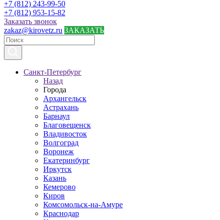
+7 (812) 243-99-50
+7 (812) 953-15-82
Заказать звонок
zakaz@kirovetz.ru
ЗАКАЗАТЬ
Санкт-Петербург
Назад
Города
Архангельск
Астрахань
Барнаул
Благовещенск
Владивосток
Волгоград
Воронеж
Екатеринбург
Иркутск
Казань
Кемерово
Киров
Комсомольск-на-Амуре
Краснодар