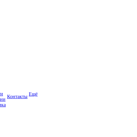
ти
Ещё
Контакты
сии
ика