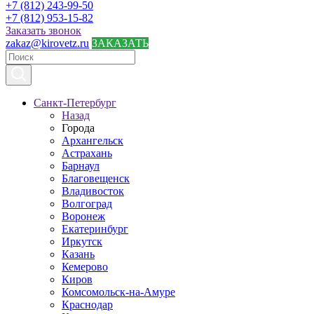
+7 (812) 243-99-50
+7 (812) 953-15-82
Заказать звонок
zakaz@kirovetz.ru
ЗАКАЗАТЬ
Санкт-Петербург
Назад
Города
Архангельск
Астрахань
Барнаул
Благовещенск
Владивосток
Волгоград
Воронеж
Екатеринбург
Иркутск
Казань
Кемерово
Киров
Комсомольск-на-Амуре
Краснодар