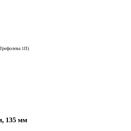
 Трефолева 1П)
м, 135 мм